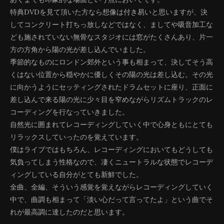
特典DVDを見て頂いた方なら想像は付き易いと思いますが、決
してコンクリート打ちっ放しなどではなく、ましてや吸音加工な
ども施されていない無骨なスタジオには窓がたくさんあり、片一
方の方角から陽の光が差し込んでいました。
季節的なものにロンドン郊外という事も相まって、決してそう高
くはない位置から穏やかに優しくその陽の光は差し込む。その光
に向かうようにセッティングされたドラムセットに座り、正面に
差し込んで来る陽の光に少々目を窄めながらリズムトラックのレ
コーディングを行なっていきました。
自然光に囲まれてレコーディングしていく中で心身ともにとても
リラックスしていったのを覚えています。
僕はライブではもちろん、レコーディングにおいてもどうしても
気負ってしまう性格なので、凄くニュートラルな状態でレコーデ
ィングしている自分がとても新鮮でした。
全曲、全編、そういう感覚を覚えながらレコーディングしていく
中で、曲調も相まって「淡い心だって言ってたよ」という曲でそ
れが最高調に達したのだと思います。