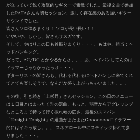
が立っていて鋭く攻撃的なギターで素敵でした。最後２曲で参加
したPATAさんも初セッション、激しく存在感のある強いギター
サウンドでした。
皆さんソロ弾きまくり！ ソロが長い長い！！
いやいや、しかし、皆さんサスガです。
そして、やはりこの日も首振りまくり・・・。もはや、担当：ヘ
ッドバンキング。
だって、AC/DC とかやるからさ、、、あ、ヘドバンしてんのは
ドラマーじゃなかったっけ・・・。
ギターリストの皆さんも、代わる代わるにヘドバンしに来てくれ
てとても楽しそうで、なんだか盛り上がっちゃいました。。。
その後、引き続き「上杉昇」さんセッション。この日のメニュー
は１日目とはまったく別の選曲。もっと、弱音からアグレッシブ
なところまで持って行く振れ幅の広さ。最後のスマパン
「Tonight Tonight」の選曲がまたまたGoooooood!!!ドラマー
的にはイキっ放し。。。 スネアロール中にスティック折れて参
りました・・・。