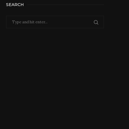
SEARCH
今年一年 お世話...
これからもよろし...